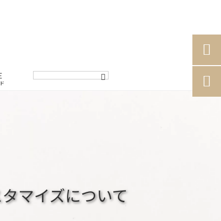

E

ド
スタマイズについて