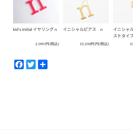
kid’s initial イヤリング n
イニシャルピアス n
イニシャル
ストタイプ
2,090
円
(税込)
13,200円
円
(税込)
1
F
T
共
ac
w
有
e
itt
b
er
o
o
k