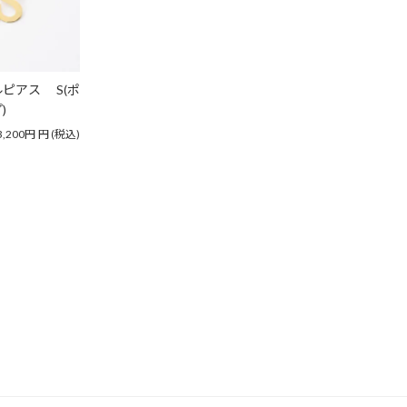
ピアス S(ポ
)
3,200円
円
(税込)