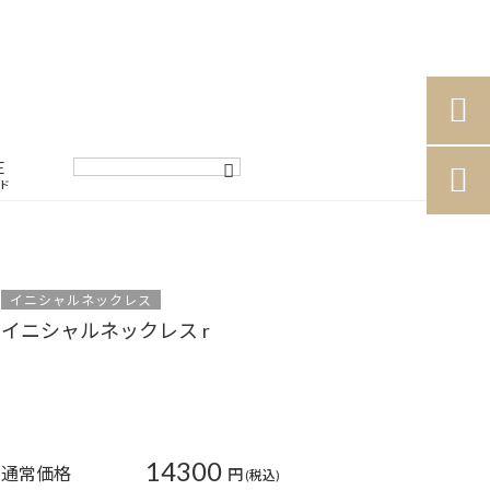

E

ド
イニシャルネックレス
イニシャルネックレス r
14300
通常価格
円
(税込)