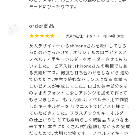
モードにぴったりです。
order商品
★★★★★
大東市在住
まなてぃー 様
34歳
女性
友人デザイナーからshinonoさんを紹介してもら
ったのがきっかけで、 オリジナルのロゴピアスと
ノベルティ用キーホルダーをオーダーさせてもら
いました。 ピアスは、shinonoさんの看板でもあ
る真鍮ピアス。 何度も打ち合わせをしながら 進め
ていただき、左右で絶妙なバランスになる 素晴ら
しいピアスが完成しました。 ロゴの英字部分をそ
のままのフォントに少しアレンジを加えて作って
もらいました。 もう片側は、ノベルティ用で作製
したキーホルダーを リクエストでピアス仕様にし
ていただきました。 プラスチックのキーホルダー
の仕上がりも とても素晴らしく既製品のような出
来です！ 本当にたくさん試行錯誤しながらの 完成
だったので、大切な宝物です。 ノベルティキーホ