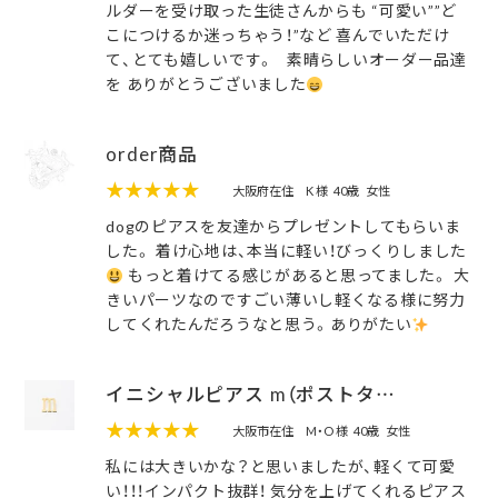
ルダーを受け取った生徒さんからも “可愛い””ど
こにつけるか迷っちゃう！”など 喜んでいただけ
て、とても嬉しいです。 素晴らしいオーダー品達
を ありがとうございました
order商品
★★★★★
大阪府在住 K 様
40歳
女性
dogのピアスを友達からプレゼントしてもらいま
した。 着け心地は、本当に軽い！びっくりしました
もっと着けてる感じがあると思ってました。 大
きいパーツなのですごい薄いし軽くなる様に努力
してくれたんだろうなと思う。ありがたい
イニシャルピアス m（ポストタ…
★★★★★
大阪市在住 M・O 様
40歳
女性
私には大きいかな？と思いましたが、軽くて可愛
い！！！インパクト抜群！ 気分を上げてくれるピアス