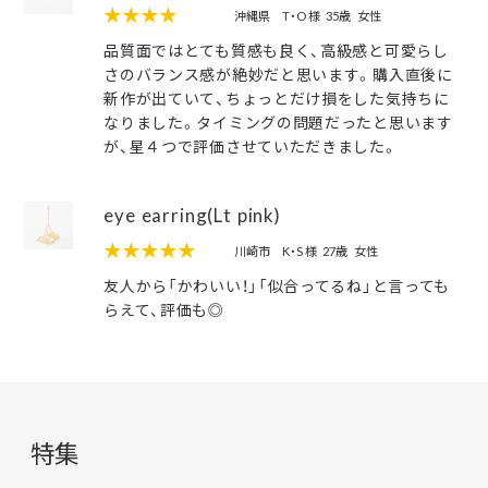
★★★★
沖縄県
T・O 様
35歳
女性
品質面ではとても質感も良く、高級感と可愛らし
さのバランス感が絶妙だと思います。購入直後に
新作が出ていて、ちょっとだけ損をした気持ちに
なりました。タイミングの問題だったと思います
が、星４つで評価させていただきました。
eye earring(Lt pink)
★★★★★
川崎市
K・S 様
27歳
女性
友人から「かわいい！」「似合ってるね」と言っても
らえて、評価も◎
特集