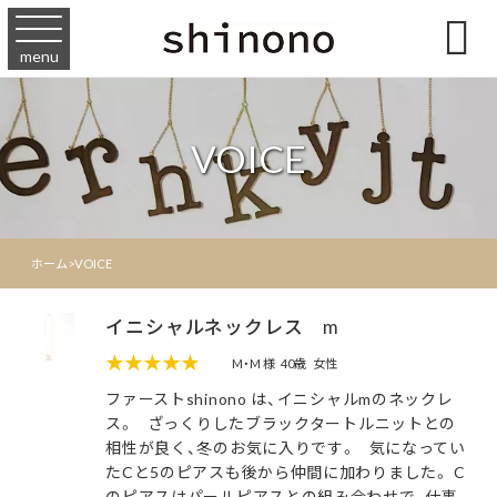

menu
VOICE
ホーム
>
VOICE
イニシャルネックレス m
★★★★★
M・M 様
40歳
女性
ファーストshinono は、イニシャルmのネックレ
ス。 ざっくりしたブラックタートルニットとの
相性が良く、冬のお気に入りです。 気になってい
たCと5のピアスも後から仲間に加わりました。 C
のピアスはパールピアスとの組み合わせで、仕事